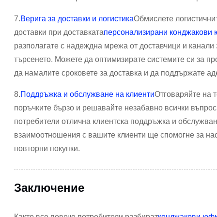
7.
Верига за доставки и логистика
Обмислете логистичнит
доставки при доставката
персонализирани конджакови ю
разполагате с надеждна мрежа от доставчици и канали 
търсенето. Можете да оптимизирате системите си за пр
да намалите сроковете за доставка и да поддържате ад
8.
Поддръжка и обслужване на клиенти
Отговаряйте на 
поръчките бързо и решавайте незабавно всички въпрос
потребители отлична клиентска поддръжка и обслужван
взаимоотношения с вашите клиенти ще спомогне за на
повторни покупки.
Заключение
Както все повече потребители разбират
конджакови юф