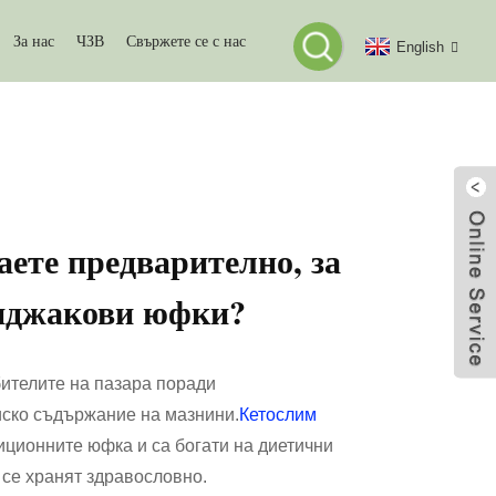
За нас
ЧЗВ
Свържете се с нас
English
сонализирате Конджакови Юфки?
аете предварително, за
онджакови юфки?
бителите на пазара поради
ниско съдържание на мазнини.
Кетослим
иционните юфка и са богати на диетични
о се хранят здравословно.