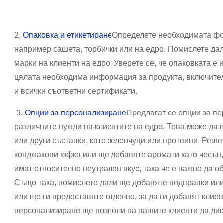
2.
Опаковка и етикетиране
Определете необходимата фо
например сашета, торбички или на едро. Помислете дал
марки на клиенти на едро. Уверете се, че опаковката е
цялата необходима информация за продукта, включител
и всички съответни сертификати.
3.
Опции за персонализиране
Предлагат се опции за пе
различните нужди на клиентите на едро. Това може да 
или други съставки, като зеленчуци или протеини. Реш
конджакови юфка или ще добавяте аромати като чесън,
имат относително неутрален вкус, така че е важно да 
Също така, помислете дали ще добавяте подправки или
или ще ги предоставяте отделно, за да ги добавят клие
персонализиране ще позволи на вашите клиенти да диф