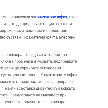
рма на опаковка за
конджакови юфки
, като
и искате да предлагате опции за частни
 издръжлива, атрактивна и предоставя
но съставки, хранителни факти, алергени
рсонализиране, за да се отговорят на
включва промени в вкусовете, подправките
ете дали ще сервирате обикновени
 сусам или лют пипер. Конджаковите юфка
обмислите възможностите си за подправки.
 пикантни съставки директно към юфката
нтите. Предлагането на гъвкавост при
еренцират продуктите си на пазара.