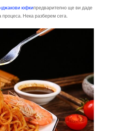
нджакови юфки
предварително ще ви даде
а процеса. Нека разберем сега.