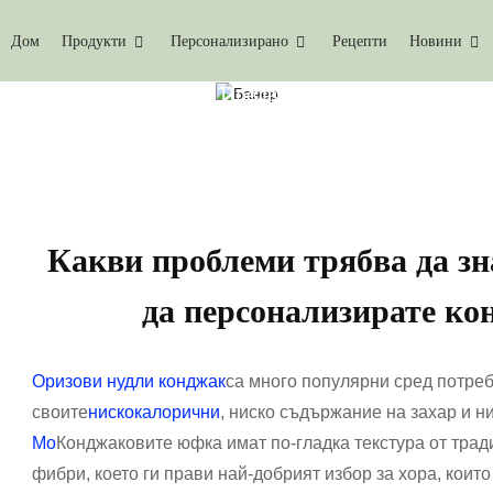
Дом
Продукти
Персонализирано
Рецепти
Новини
леми Трябва Да Знаете Предварително, За Да Пер
Какви проблеми трябва да зн
да персонализирате к
Оризови нудли конджак
са много популярни сред потре
своите
нискокалорични
, ниско съдържание на захар и 
Мо
Конджаковите юфка имат по-гладка текстура от трад
фибри, което ги прави най-добрият избор за хора, коит