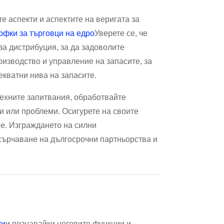
е аспекти и аспектите на веригата за
фки за търговци на едро
Уверете се, че
за дистрибуция, за да задоволите
оизводство и управление на запасите, за
екватни нива на запасите.
техните запитвания, обработвайте
и или проблеми. Осигурете на своите
е. Изграждането на силни
сърчаване на дългосрочни партньорства и
ки
и познавайки неговите функции и