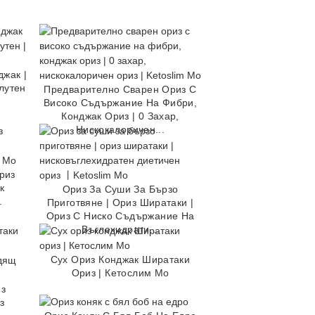
жак |
лутен
Предварително Сварен Ориз С
Високо Съдържание На Фибри,
Конджак Ориз | 0 Захар,
Нискокалоричен...
риз
к
Ориз За Суши За Бързо
.
Приготвяне | Ориз Ширатаки |
Ориз С Ниско Съдържание На
Въглехидрати...
Сух Ориз Конджак Ширатаки
Ориз | Кетослим Мо
из
з