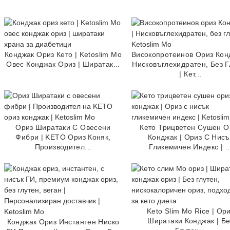
Конджак Ориз Кето | Ketoslim Mo
Високопротеинов Ориз Конд
Овес Конджак Ориз | Ширатак...
Нисковъглехидратен, Без Г
| Кет...
Ориз Ширатаки С Овесени
Кето Трицветен Сушен О
Фибри | KETO Ориз Коняк,
Конджак | Ориз С Нисъ
Производител...
Гликемичен Индекс | ..
Keto Slim Mo Rice | Ор
Ширатаки Конджак | Бе
Конджак Ориз Инстантен Ниско