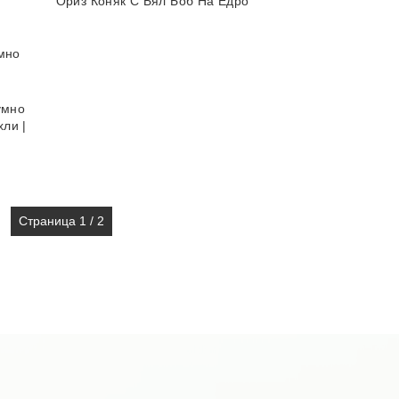
Ориз Коняк С Бял Боб На Едро
умно
ли |
Страница 1 / 2