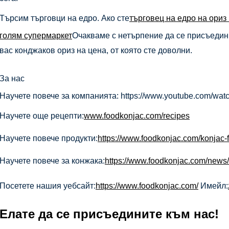
Търсим търговци на едро. Ако сте
търговец на едро на ориз
голям супермаркет
Очакваме с нетърпение да се присъедин
вас конджаков ориз на цена, от която сте доволни.
За нас
Научете повече за компанията: https://www.youtube.com/
Научете още рецепти:
www.foodkonjac.com/recipes
Научете повече продукти:
https://www.foodkonjac.com/konjac-
Научете повече за конжака:
https://www.foodkonjac.com/news/
Посетете нашия уебсайт:
https://www.foodkonjac.com/
Имейл:
Елате да се присъедините към нас!