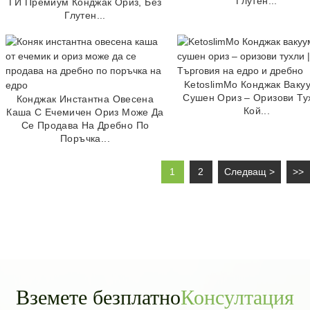
Глутен...
ГИ Премиум Конджак Ориз, Без
Глутен...
KetoslimMo Конджак Ваку
Сушен Ориз – Оризови Тух
Конджак Инстантна Овесена
Кой...
Каша С Ечемичен Ориз Може Да
Се Продава На Дребно По
Поръчка...
1
2
Следващ >
>>
Вземете безплатно
Консултация