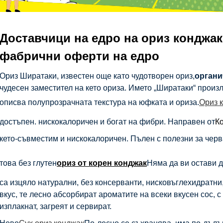
Доставчици на едро на ориз конджак 
фабрични оферти на едро
Ориз Ширатаки, известен още като чудотворен ориз,
органи
чудесен заместител на кето ориза. Името „Ширатаки“ произли
описва полупрозрачната текстура на юфката и ориза.
Ориз 
достъпен. нискокалоричен и богат на фибри. Направен от
К
кето-съвместим и нискокалоричен. Пълен с полезни за чер
това без глутен
ориз от корен конджак
Няма да ви остави д
са изцяло натурални, без консерванти, нисковъглехидратни,
вкус, те лесно абсорбират ароматите на всеки вкусен сос, с
изплакнат, загреят и сервират.