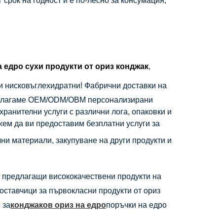
 срок на годност и е по-лесно за консумация,
а едро сухи продукти от ориз конджак
,
и нисковъглехидратни! Фабрични доставки на
редлагаме OEM/ODM/OBM персонализирани
хранителни услуги с различни лога, опаковки и
жем да ви предоставим безплатни услуги за
ни материали, закупуване на други продукти и
, предлагащи висококачествени продукти на
оставчици за първокласни продукти от ориз
 за
конджаков ориз на едро
поръчки на едро