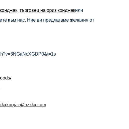
 конджак
,
търговец на ориз конджак
или
ите към нас. Ние ви предлагаме желания от
watch?v=3NGaNcXGDP0&t=1s
foods/
zkxkonjac@hzzkx.com