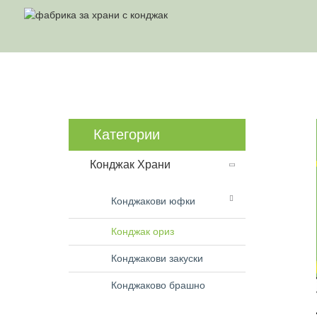
Категории
Конджак Храни
Конджакови юфки
Конджак ориз
Конджакови закуски
Конджаково брашно