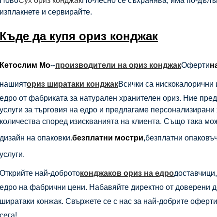
Ново
Сух ориз конджак
По-лесно се съхранява, има по-дълъг
изплакнете и сервирайте.
Къде да купя ориз конджак
Кетослим Мо
--
производители на ориз конджак
Оферти
н
нашият
ориз ширатаки конджак
Всички са нискокалорични 
едро от фабриката за натурален хранителен ориз. Ние п
услуги за търговия на едро и предлагаме персонализирани 
количества според изискванията на клиента. Също така мо
дизайн на опаковки.
безплатни мостри
,
безплатни опаковъч
услуги.
Открийте най-доброто
конджаков ориз на едро
доставчици
едро на фабрични цени. Набавяйте директно от доверени д
ширатаки конжак. Свържете се с нас за най-добрите оферти
сега!