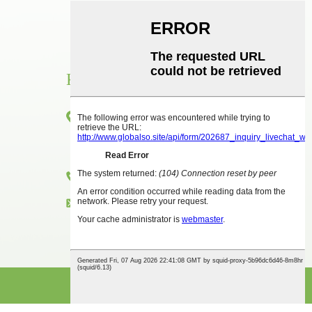
КОНТАКТ
Стая 1416, етаж 14, международна сграда
Junhao, No. 2, Chenjiang Zhongkai Avenue,
Huicheng District, Huizhou City
+86 18825458362
zkxkonjac@hzzkx.com