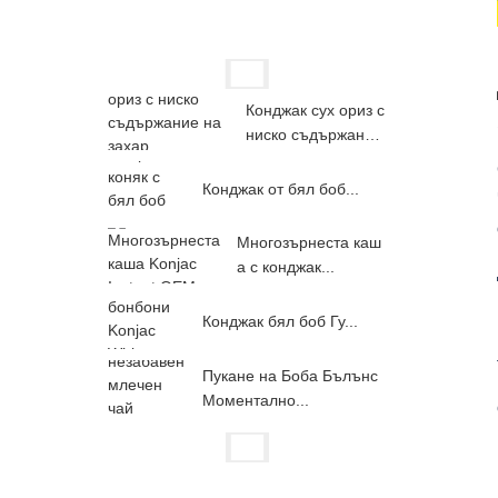
Конджак сух ориз с
ниско съдържание
на захар...
Конджак от бял боб...
Многозърнеста каш
а с конджак...
Конджак бял боб Гу...
Пукане на Боба Бълънс
Моментално...