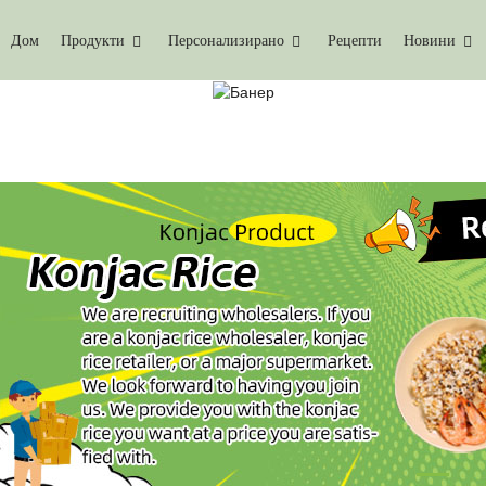
Дом
Продукти
Персонализирано
Рецепти
Новини
КОНДЖАК ОРИЗ
Дом
Конджак Храни
Конджак Ориз