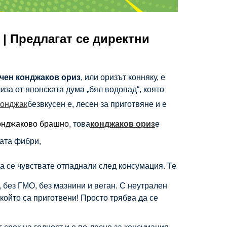
| Предлагат се директни
чен конджаков ориз
, или оризът конняку, е
за от японската дума „бял ​​водопад“, която
конджак
безвкусен е, лесен за приготвяне и е
онджаково брашно
, това
конджаков ориз
е
вата фибри,
а се чувствате отпаднали след консумация. Те
 без ГМО, без мазнини и веган. С неутрален
 който са приготвени! Просто трябва да се