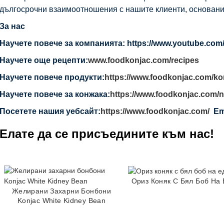
дългосрочни взаимоотношения с нашите клиенти, основани 
За нас
Научете повече за компанията: https://www.youtube.c
Научете още рецепти:
www.foodkonjac.com/recipes
Научете повече продукти:
https://www.foodkonjac.com/ko
Научете повече за конжака:
https://www.foodkonjac.com/
Посетете нашия уебсайт:
https://www.foodkonjac.com/
Em
Елате да се присъедините към нас!
Ориз Коняк С Бял Боб На
Желирани Захарни Бонбони
Konjac White Kidney Bean