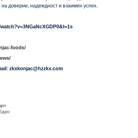
на доверие, надеждност и взаимен успех.
om/watch?v=3NGaNcXGDP0&t=1s
njac-foods/
news/
ail: zkxkonjac@hzzkx.com
 Едро