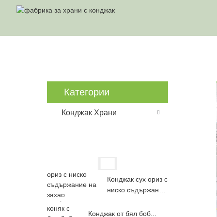
Ф
Категории
Конджак Храни
Конджак сух ориз с
ниско съдържание
на захар...
Конджак от бял боб...