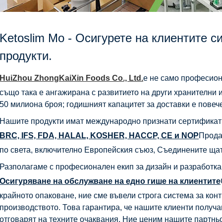
Ketoslim Mo - Осигурете на клиентите с
продукти.
HuiZhou ZhongKaiXin Foods Co., Ltd.
е не само професион
също така е ангажирана с развитието на други хранителни
50 милиона броя; годишният капацитет за доставки е повече
Нашите продукти имат международно признати сертификат
BRC, IFS, FDA, HALAL, KOSHER, HACCP, CE и NOP
Прода
по света, включително Европейския съюз, Съединените щат
Разполагаме с професионален екип за дизайн и разработка
Осигуряване на обслужване на едно гише на клиентите
крайното опаковане, ние сме въвели строга система за конт
производството. Това гарантира, че нашите клиенти получа
отговарят на техните очаквания. Ние ценим нашите партнь