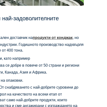
и най-задоволителните
ален доставчик на
продукти от конджак
, но
 индустрии. Годишното производство надхвърля
 от 400 тона.
и, като например
ва се добре в повече от 50 страни и региони
и, Канада, Азия и Африка.
 на опаковки.
От снабдяването с най-добрите суровини до
рол на качеството на всеки етап от
ват само най-добрите продукти, които
орства и сме ангажирани с изграждането на