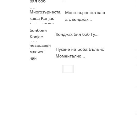
Многозърнеста каш
а с конджак...
Конджак бял боб Гу...
Пукане на Боба Бълънс
Моментално...