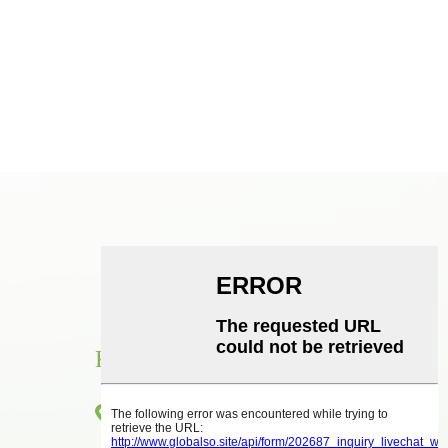
КОНТАКТ
Стая 1416, етаж 14, международна сграда
Junhao, No. 2, Chenjiang Zhongkai Avenue,