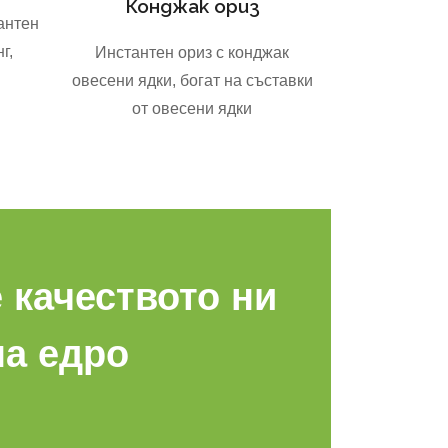
Конджак ориз
антен
г,
Инстантен ориз с конджак
овесени ядки, богат на съставки
от овесени ядки
 качеството ни
на едро