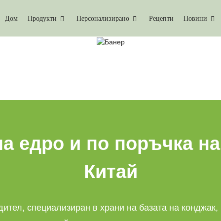
Дом
Продукти
Персонализирано
Рецепти
Новини
КОНДЖАК ОРИЗ НА ЕДР
Дом
Конджак Ориз На Едро
а едро и по поръчка на
Китай
ител, специализиран в храни на базата на конджак,