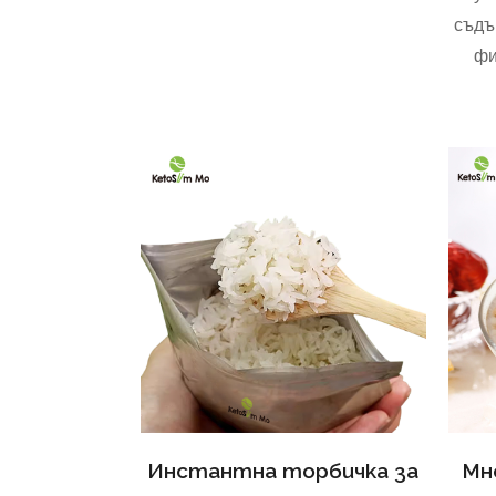
съдъ
фи
Инстантна торбичка за
Мн