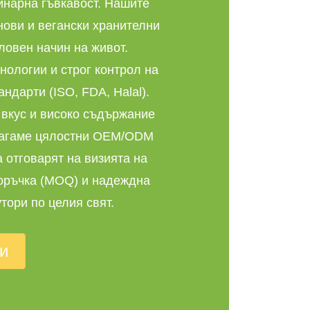
линарна гъвкавост. Нашите
нови и вегански хранителни
ловен начин на живот.
нологии и строг контрол на
ндарти (ISO, FDA, Halal).
 вкус и високо съдържание
длагаме цялостни OEM/ODM
 отговарят на визията на
поръчка (MOQ) и надеждна
тори по целия свят.
и