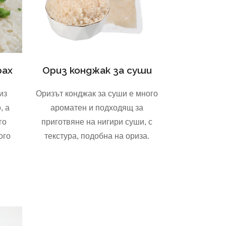
рах
Ориз конджак за суши
из
Оризът конджак за суши е много
, а
ароматен и подходящ за
го
приготвяне на нигири суши, с
ого
текстура, подобна на ориза.