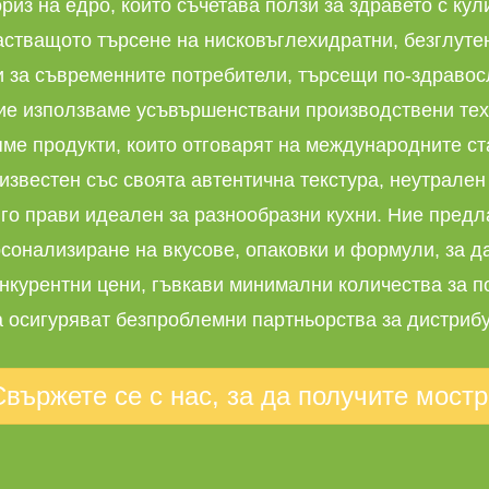
из на едро, който съчетава ползи за здравето с ку
астващото търсене на нисковъглехидратни, безглуте
 за съвременните потребители, търсещи по-здравос
ние използваме усъвършенствани производствени тех
яме продукти, които отговарят на международните ста
известен със своята автентична текстура, неутрален
о го прави идеален за разнообразни кухни. Ние пре
сонализиране на вкусове, опаковки и формули, за да
нкурентни цени, гъвкави минимални количества за 
 осигуряват безпроблемни партньорства за дистрибу
Свържете се с нас, за да получите мостр