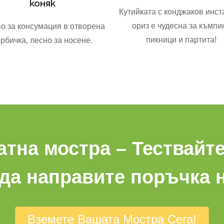
коняк
Кутийката с конджаков инст
ориз е чудесна за къмпин
во за консумация в отворена
пикници и партита!
орбичка, лесно за носене.
атна мостра – Тествайте
да направите поръчка 
Вземете Вашата Мостра Сега!