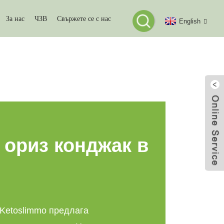
За нас
ЧЗВ
Свържете се с нас
English
О
 ориз конджак в
 Ketoslimmo предлага