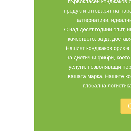
първокласен конджаков ор
продукти отговарят на нар
алтернативи, идеални
С над десет години опит, 
качеството, за да достав
Нашият конджаков ориз е 
на диетични фибри, коет
услуги, позволяващи пер
вашата марка. Нашите ко
глобална логистика