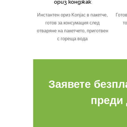
ориз конджак
Инстантен ориз Konjac в пакетче,
Гото
готов за консумация след
т
отваряне на пакетчето, приготвен
с гореща вода
Заявете безпл
преди 