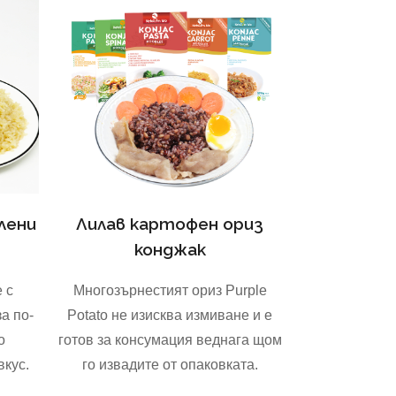
лени
Лилав картофен ориз
конджак
 с
Многозърнестият ориз Purple
а по-
Potato не изисква измиване и е
о
готов за консумация веднага щом
вкус.
го извадите от опаковката.