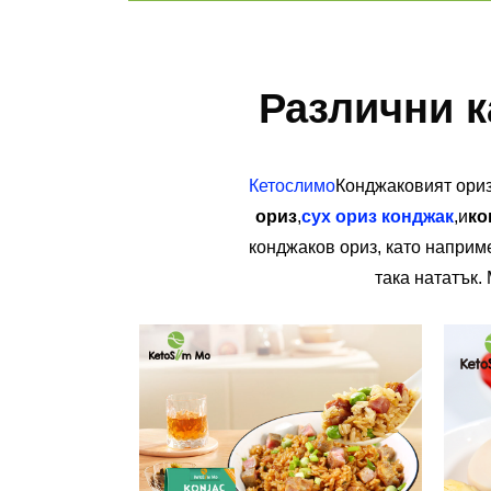
Различни к
Кетослимо
Конджаковият ориз
ориз
,
сух ориз конджак
,
и
ко
конджаков ориз, като наприм
така нататък.