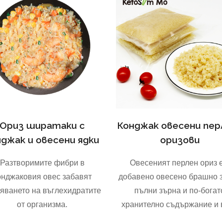
Ориз ширатаки с
Конджак овесени пер
нджак и овесени ядки
оризови
Разтворимите фибри в
Овесеният перлен ориз е
онджаковия овес забавят
добавено овесено брашно з
яването на въглехидратите
пълни зърна и по-богат
от организма.
хранително съдържание и 