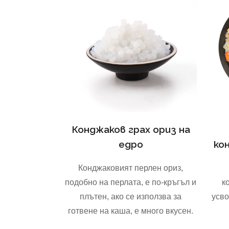
Конджаков грах ориз на
едро
ко
Конджаковият перлен ориз,
подобно на перлата, е по-кръгъл и
к
плътен, ако се използва за
усво
готвене на каша, е много вкусен.