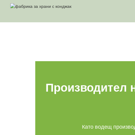
Производител н
Като водещ производ