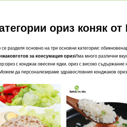
атегории ориз коняк от
 се разделя основно на три основни категории: обикновен
а
нжаков
готов за консумация ориз
Има много различни вку
ер:
ориз с конджак овесени ядки
,
ориз с високо съдържание 
 Можем да персонализираме здравословния конджаков ориз,