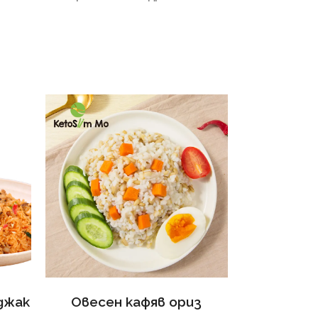
джак
Овесен кафяв ориз