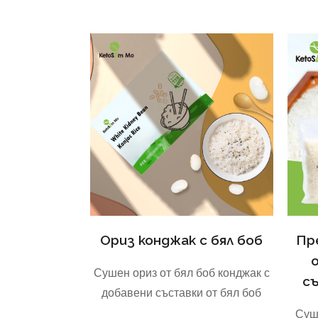
Ориз конджак с бял боб
Пр
Сушен ориз от бял боб конджак с
с
добавени съставки от бял боб
Суш