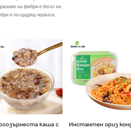
ржание на фибри е богат на
бри и по-щадящ червата.
огозърнеста каша с
Инстантен ориз кон