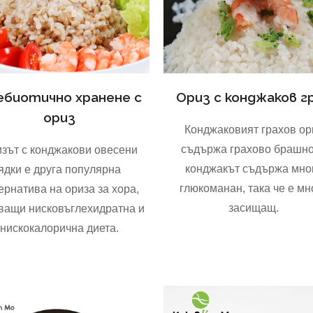
ебиотично хранене с
Ориз с конджаков г
ориз
Конджаковият грахов ор
съдържа грахово брашно
зът с конджакови овесени
конджакът съдържа мно
ядки е друга популярна
глюкоманан, така че е мн
ернатива на ориза за хора,
засищащ.
ващи нисковъглехидратна и
нискокалорична диета.