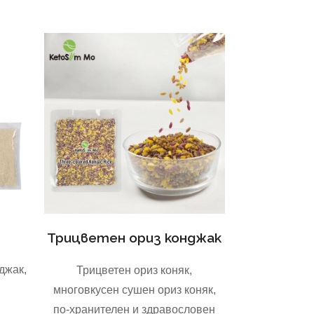
Трицветен ориз конджак
джак,
Трицветен ориз коняк,
многовкусен сушен ориз коняк,
по-хранителен и здравословен