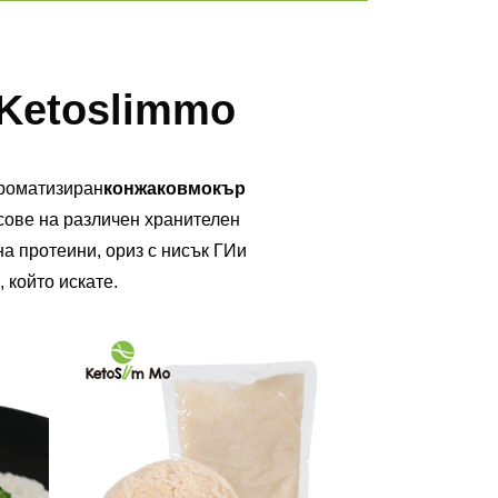
 Ketoslimmo
роматизиран
конжаков
мокър
сове на различен хранителен
на протеини
,
ориз с нисък ГИ
и
 който искате.