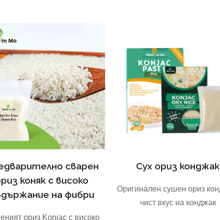
Сух ориз конджак
едварително сварен
ориз коняк с високо
Оригинален сушен ориз кон
ъдържание на фибри
чист вкус на конджак
еният ориз Konjac с високо