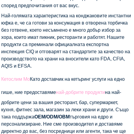
според предпочитания от вас вкус.
Най-голямата характеристика на конджаковите инстантни
юфка е, че са готови за консумация в отворена торбичка
без готвене, което несъмнено е много добър избор за
хора, които имат пикник, ресторанти и работят. Нашите
продукти са преминали официалната експортна
инспекция CIQ и отговарят на стандартите за качество на
производството на храни на вносители като FDA, CFIA,
AQIS и EFSA.
Кетослим Мо
Като доставчик на кетъринг услуги на едно
гише, ние предоставяме
най-добрите продукти
на най-
добрите цени за вашия ресторант, бар, супермаркет,
кухня, фитнес зала, магазин за леки храни и други. Също
така поддържа
OEM/ODM/OBM
търговия на едро и
персонализиране. Ние сме производител и доставяме
директно до вас, без посредници или агенти, така че ще