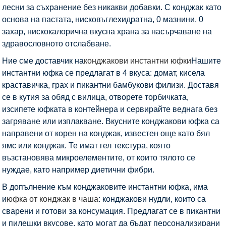
лесни за съхранение без никакви добавки. С конджак като
основа на пастата, нисковъглехидратна, 0 мазнини, 0
захар, нискокалорична вкусна храна за насърчаване на
здравословното отслабване.
Ние сме доставчик на
конджакови инстантни юфки
Нашите
инстантни юфка се предлагат в 4 вкуса: домат, кисела
краставичка, грах и пикантни бамбукови филизи. Доставя
се в кутия за обяд с вилица, отворете торбичката,
изсипете юфката в контейнера и сервирайте веднага без
загряване или изплакване. Вкусните конджакови юфка са
направени от корен на конджак, известен още като бял
ямс или конджак. Те имат гел текстура, която
възстановява микроелементите, от които тялото се
нуждае, като например диетични фибри.
В допълнение към конджаковите инстантни юфка, има
и
юфка от конджак в чаша
: конджакови нудли, които са
сварени и готови за консумация. Предлагат се в пикантни
и пилешки вкусове, като могат да бъдат персонализирани