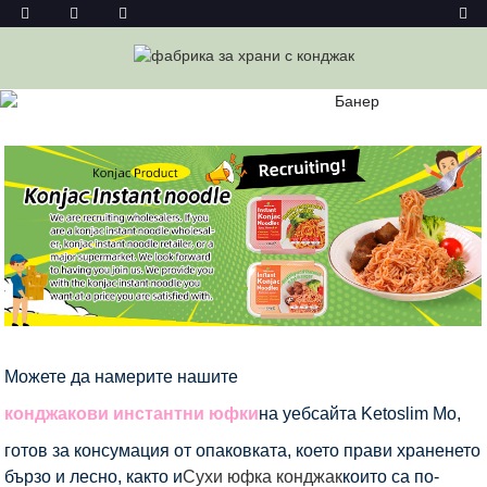
КОНДЖАК ИНСТАНТНИ ЮФКА
Дом
Конджак Храни
Конджакови Юфки
Конджак
Инстантни Юфка
Можете да намерите нашите
конджакови инстантни юфки
на уебсайта Ketoslim Mo,
готов за консумация от опаковката, което прави храненето
бързо и лесно, както и
Сухи юфка конджак
които са по-