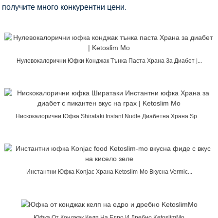
получите много конкурентни цени.
Нулевокалорични Юфки Конджак Тънка Паста Храна За Диабет |...
Нискокалорични Юфка Shirataki Instant Nudle Диабетна Храна Sp ...
Инстантни Юфка Konjac Храна Ketoslim-Mo Вкусна Vermic...
Юфка От Конджак Келп На Едро И Дребно KetoslimMo