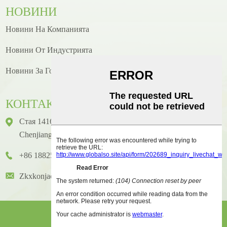
НОВИНИ
Новини На Компанията
Новини От Индустрията
Новини За Готвене/рецепти
КОНТАКТ
Стая 1416, Етаж 14, Международна Сграда Junhao, No. 2,
Chenjiang Zhongkai Avenue, Huicheng District, Huizhou City
+86 18825458362
Zkxkonjac@hzzkx.com