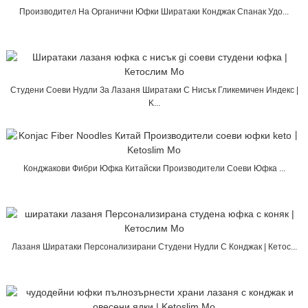
Производител На Органични Юфки Ширатаки Конджак Спанак Удо...
Студени Соеви Нудли За Лазаня Ширатаки С Нисък Гликемичен Индекс |
K...
Конджакови Фибри Юфка Китайски Производители Соеви Юфка ...
Лазаня Ширатаки Персонализирани Студени Нудли С Конджак | Кетос...