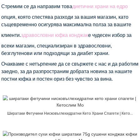
Стремим се да направим това
диетични храни на едро
опция, която спестява разходи за вашия магазин, като
същевременно осигурява максимална полза за вашите
клиенти.
здравословни юфка конджак
е чудесен избор за
всеки магазин, специализиран в здравословни,
безглутенови или подходящи за диабет храни.
Очакваме с нетърпение да се свържете с нас и да работим
заедно, за да разпространим добрата новина за нашите
постни юфка и постен ориз без чувство за вина.
Ширатаки Фетучини Нисковъглехидратни Кето Храни Спагети | Кето...