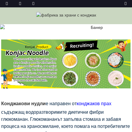
КОНДЖАК НУДЪЛ
Дом
Конджак Храни
Конджакови Юфки
Конджак
Нудъл
Конджакови нудли
е направен от
конджаков прах
съдържащ водоразтворимите диетични фибри
глюкоманан. Глюкомананът запълва стомаха и забавя
процеса на храносмилане, което помага на потребителите