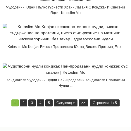
Чудодейни Юфки Пълнозърнести Храни Лазаня С Конджак И Овесени
Ядки | Ketoslim Mo
Ketoslim Mo Konjac Високо Протеинова Юфка, Високо Протеин, Ето...
Конджакови Чудодейни Нудли Най-Продавани Конджакови Спаначени
Нудли ...
1
2
3
4
5
Следващ >
>>
Страница 1 / 5