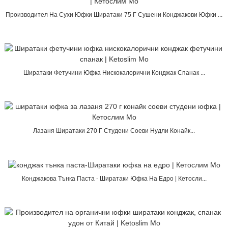
Производител На Сухи Юфки Ширатаки 75 Г Сушени Конджакови Юфки ...
Ширатаки Фетучини Юфка Нискокалорични Конджак Спанак ...
Лазаня Ширатаки 270 Г Студени Соеви Нудли Конайк...
Конджакова Тънка Паста - Ширатаки Юфка На Едро | Кетосли...