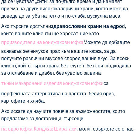
да се чувстват „сити“ за по-дълго време и да намалят
приема на други висококалорични храни, което може да
доведе до загуба на тегло и по-слаба мускулна маса.
Ако търсите достъпни
здравословни храни на едро
d,
които вашите клиенти ще харесат, ние като
производители на конджакови юфка
Можете да добавите
всякакъв зеленчуков прах към вашите юфка, за да
получите различни вкусове според вашия вкус. За всеки
клиент, който търси храна без глутен, без соя, подходяща
за отслабване и диабет, без чувство за вина
тънки макаронени изделия конджакови юфки
са
перфектната алтернатива на пастата, белия ориз,
картофите и хляба.
Ако искате да научите повече за възможностите, които
предлагаме за доставчици, търсещи
на едро юфка Конджак Ширатаки
, моля, свържете се с нас.