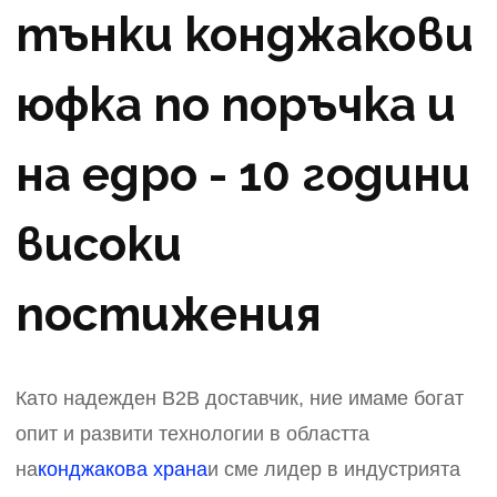
тънки конджакови
юфка по поръчка и
на едро - 10 години
високи
постижения
Като надежден B2B доставчик, ние имаме богат
опит и развити технологии в областта
на
конджакова храна
и сме лидер в индустрията