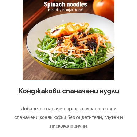
Конджакови спаначени нудли
Добавете спаначен прах за здравословни
спаначени коняк юфки без оцветители, глутен и
нискокалорични