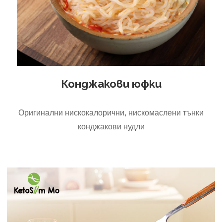
Конджакови юфки
Оригинални нискокалорични, нискомаслени тънки
конджакови нудли