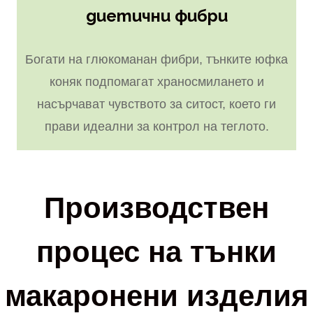
диетични фибри
Богати на глюкоманан фибри, тънките юфка
коняк подпомагат храносмилането и
насърчават чувството за ситост, което ги
прави идеални за контрол на теглото.
Производствен
процес на тънки
макаронени изделия