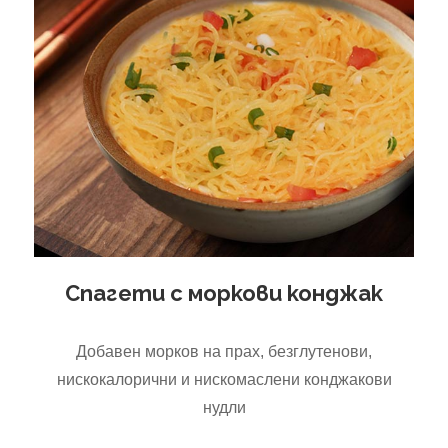
Спагети с моркови конджак
Добавен морков на прах, безглутенови,
нискокалорични и нискомаслени конджакови
нудли