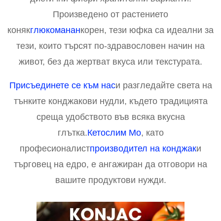
Произведено от растението
коняк
глюкоманан
корен, тези юфка са идеални за
тези, които търсят по-здравословен начин на
живот, без да жертват вкуса или текстурата.
Присъединете се към нас
и разгледайте света на
тънките конджакови нудли, където традицията
среща удобството във всяка вкусна
глътка.
Кетослим Мо
, като
професионалист
производител на конджак
и
търговец на едро, е ангажиран да отговори на
вашите продуктови нужди.