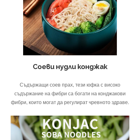
Соеви нудли конджак
Съдържащи соев прах, тези юфка с високо
съдържание на фибри са богати на конджакови
фибри, които могат да регулират чревното здраве.