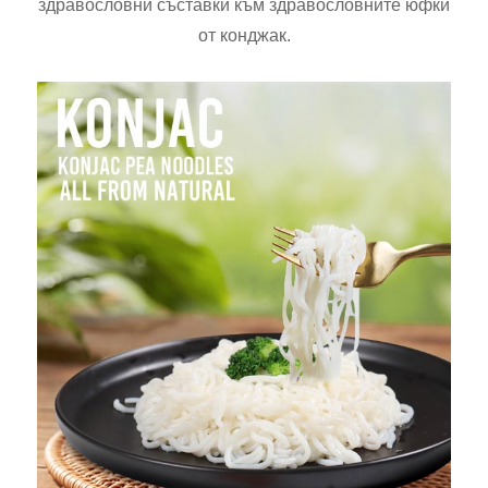
здравословни съставки към здравословните юфки
от конджак.