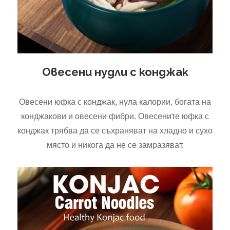
Овесени нудли с конджак
Овесени юфка с конджак, нула калории, богата на
конджакови и овесени фибри. Овесените юфка с
конджак трябва да се съхраняват на хладно и сухо
място и никога да не се замразяват.