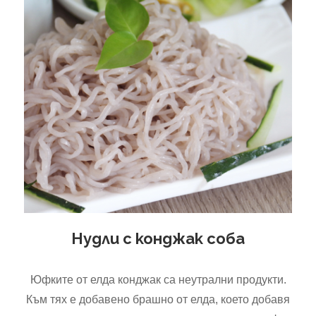
Нудли с конджак соба
Юфките от елда конджак са неутрални продукти.
Към тях е добавено брашно от елда, което добавя