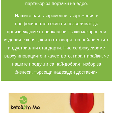
партньор за поръчки на едро.
Нашите най-съвременни съоръжения и
професионален екип ни позволяват да
произвеждаме първокласни тънки макаронени
изделия с коняк, които отговарят на най-високите
индустриални стандарти. Ние се фокусираме
върху иновациите и качеството, гарантирайки, че
нашите продукти са най-добрият избор за
бизнеси, търсещи надежден доставчик.