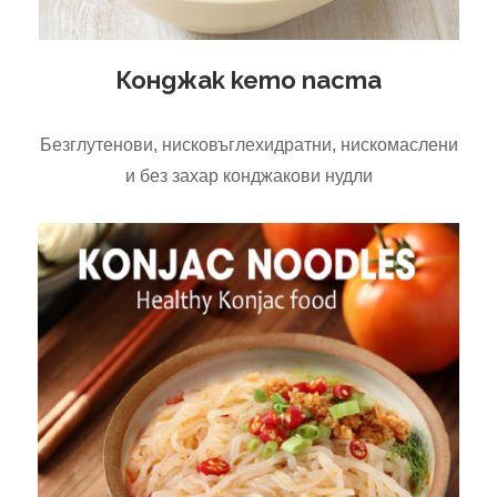
Конджак кето паста
Безглутенови, нисковъглехидратни, нискомаслени
и без захар конджакови нудли