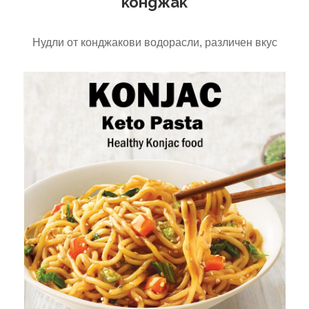
конджак
Нудли от конджакови водорасли, различен вкус