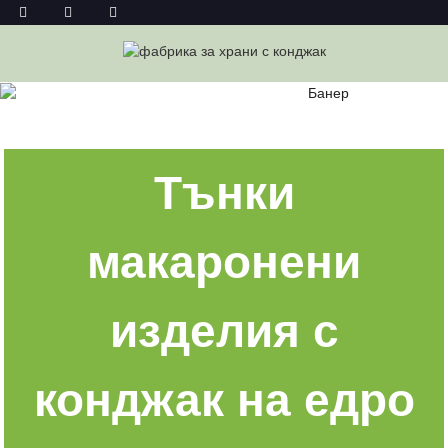
ТЪНКИ ЮФКА КОНЯК НА ЕДРО
Дом
Тънки Юфка Коняк На Едро
Тънки
макаронени
изделия с
конджак на едро