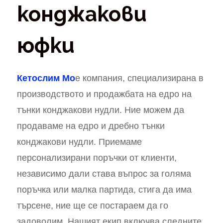
конджакови
юфки
Кетослим Мо
е компания, специализирана в
производството и продажбата на едро на
тънки конджакови нудли. Ние можем да
продаваме на едро и дребно тънки
конджакови нудли. Приемаме
персонализирани поръчки от клиенти,
независимо дали става въпрос за голяма
поръчка или малка партида, стига да има
търсене, ние ще се постараем да го
задоволим. Нашият екип включва следните