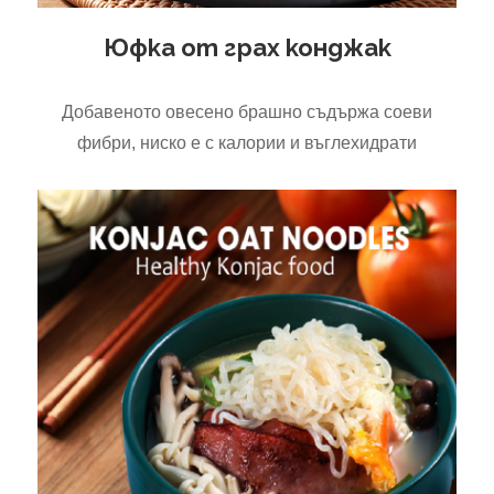
Юфка от грах конджак
Добавеното овесено брашно съдържа соеви
фибри, ниско е с калории и въглехидрати