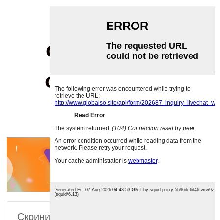
с коняк - от
суровина до
окончателно
опаковане
Скрининг на суровини