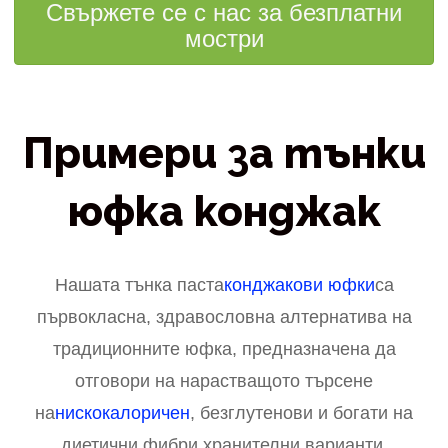
Свържете се с нас за безплатни
мостри
Примери за тънки
юфка конджак
Нашата тънка паста
конджакови юфки
са
първокласна, здравословна алтернатива на
традиционните юфка, предназначена да
отговори на нарастващото търсене
на
нискокалоричен
, безглутенови и богати на
диетични фибри хранителни варианти.