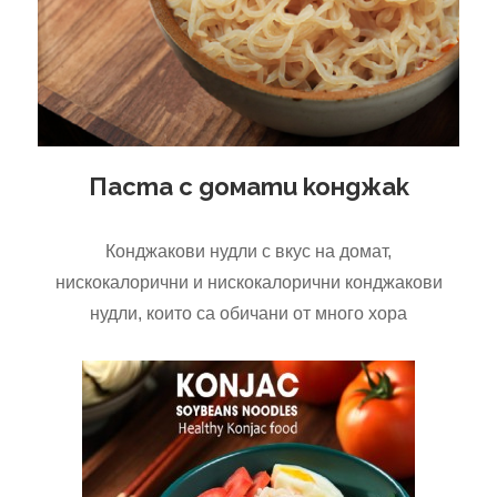
Паста с домати конджак
Конджакови нудли с вкус на домат,
нискокалорични и нискокалорични конджакови
нудли, които са обичани от много хора