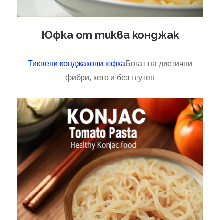
Юфка от тиква конджак
Тиквени конджакови юфка
Богат на диетични
фибри, кето и без глутен