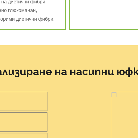
 на диетични фибри,
ено глюкоманан,
ворими диетични фибри.
ализиране на насипни юфк