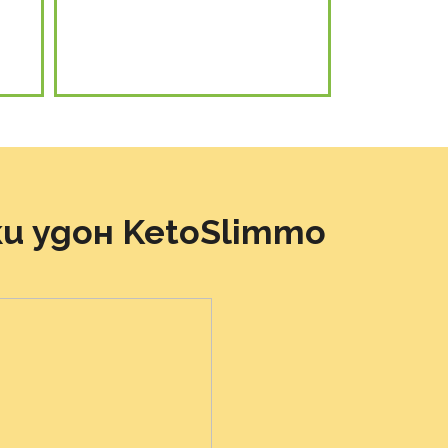
и удон KetoSlimmo