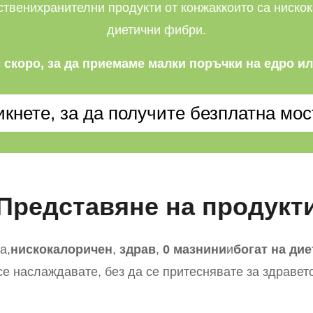
ствени
хранителни продукти от конжак
които са нискок
диетични фибри.
 скоро, за да приемаме малки поръчки на едро и
икнете, за да получите безплатна мос
Представяне на продукт
а,
нискокалоричен
,
здрав
,
0 мазнини
и
богат на ди
се наслаждавате, без да се притеснявате за здравето