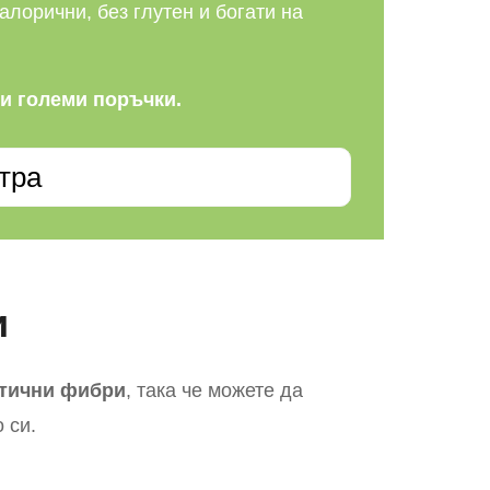
алорични, без глутен и богати на
ли големи поръчки.
тра
и
етични фибри
, така че можете да
 си.