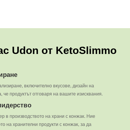
c Udon от KetoSlimmo
иране
ализиране, включително вкусове, дизайн на
а, че продуктът отговаря на вашите изисквания.
лидерство
ер в производството на храни с конжак. Ние
о на хранителни продукти с конжак, за да