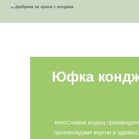
ЮФ
Юфка конджа
КетоСлимо
е водещ производите
произвеждаме вкусни и здравос