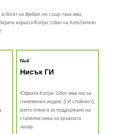
и богат на фибри, но също така има
зберете юфката Konjac Udon на KetoSlimmo
!
№4
Нисък ГИ
Юфката Konjac Udon има нисък
гликемичен индекс (ГИ стойност),
а
което помага за поддържане на
стабилни нива на кръвната
захар.