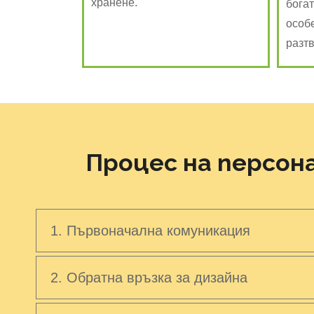
хранене.
богат
особ
разт
Процес на персон
1. Първоначална комуникация
2. Обратна връзка за дизайна