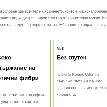
вословен заместител на храненето, който е нискокалоричен 
 правят подходящ за широк спектър от хранителни нужди. И
и се насладете на перфектната комбинация от здраве и вкус
№3
соко
Без глутен
държание на
Юфката Konjac Udon не
етични фибри
съдържа глутен и е много
здравословен заместител н
храненето.
вната съставка на юфките
 удон е коняк, който е