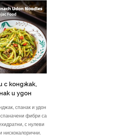
и с конджак,
нак и удон
нджак, спанак и удон
 спаначени фибри са
ехидратни, с нулеви
и нискокалорични.