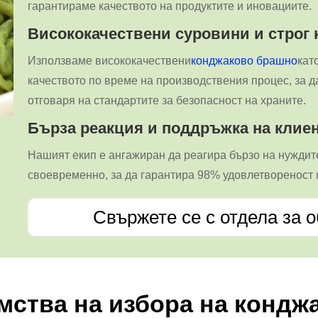
гарантираме качеството на продуктите и иновациите.
Висококачествени суровини и строг 
Използваме висококачествени
конджаково брашно
кат
качеството по време на производствения процес, за да
отговаря на стандартите за безопасност на храните.
Бърза реакция и поддръжка на клие
Нашият екип е ангажиран да реагира бързо на нуждите
своевременно, за да гарантира 98% удовлетвореност 
Свържете се с отдела за 
ства на избора на кондж