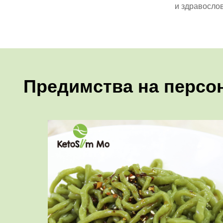
и здравосло
Предимства на персо