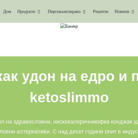
Дом
Продукти
Персонализирано
Рецепти
Новини
КА KONJAC UDON НА Е
Дом
Юфка Konjac Udon На Едро
к удон на едро и 
ketoslimmo
л на здравословни, нискокалорични
юфка конджак у
ловни алтернативи. С над десет години опит в индус