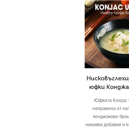
Нисковъглех
юфки Конджа
Юфката Konjac 
направена от на
конджаково бра
никакви добавки и 