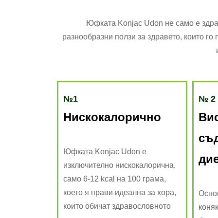
Юфката Konjac Udon не само е здра
разнообразни ползи за здравето, които го
№1
№ 2
Нискокалорично
Ви
съ
Юфката Konjac Udon е
ди
изключително нискокалорична,
само 6-12 kcal на 100 грама,
което я прави идеална за хора,
Осно
които обичат здравословното
коняк