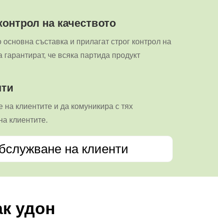
контрол на качеството
о основна съставка и прилагат строг контрол на
 гарантират, че всяка партида продукт
нти
 на клиентите и да комуникира с тях
на клиентите.
обслужване на клиенти
ак удон