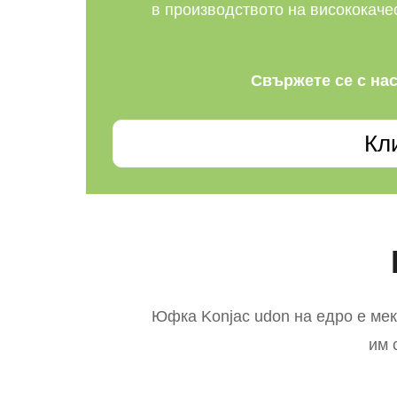
в производството на висококаче
Свържете се с нас
Кл
Юфка Konjac udon на едро е мек
им 