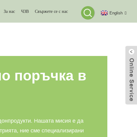
За нас
ЧЗВ
Свържете се с нас
English
ДРО
по поръчка в
дон
продукти. Нашата мисия е да
трията, ние сме специализирани