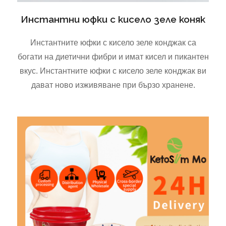
Инстантни юфки с кисело зеле коняк
Инстантните юфки с кисело зеле конджак са
богати на диетични фибри и имат кисел и пикантен
вкус. Инстантните юфки с кисело зеле конджак ви
дават ново изживяване при бързо хранене.