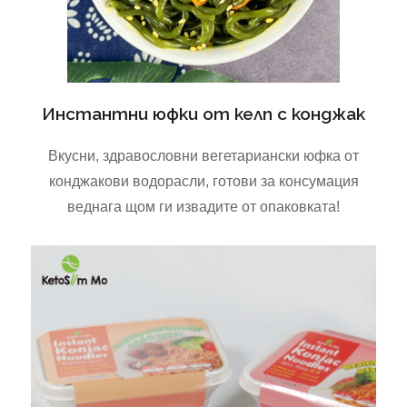
Инстантни юфки от келп с конджак
Вкусни, здравословни вегетариански юфка от
конджакови водорасли, готови за консумация
веднага щом ги извадите от опаковката!