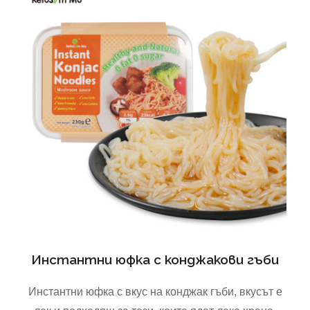
Инстантни юфка с конджакови гъби
Инстантни юфка с вкус на конджак гъби, вкусът е