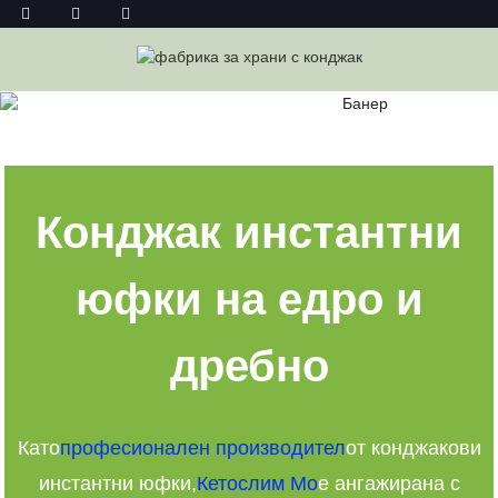
КОНДЖАК ИНСТАНТНИ ЮФКА НА
ЕДРО
Дом
Конджак Инстантни Юфка На Едро
Конджак инстантни
юфки на едро и
дребно
Като
професионален производител
от конджакови
инстантни юфки,
Кетослим Мо
е ангажирана с