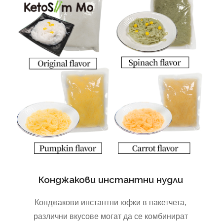
Конджакови инстантни нудли
Конджакови инстантни юфки в пакетчета,
различни вкусове могат да се комбинират