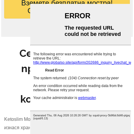
Вземете безплатна мостра!
Свържете се с нас сега!
Сертификати от
производителя и
фабриката за
конджакови юфка
Ketoslim Mo е напълно квалифициран, с чест и сила,
изнася храна, авторитетен сертификат за