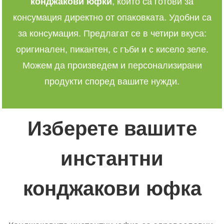
конджакови юфки
, които са готови за
консумация директно от опаковката. Удобни са
за консумация. Предлагат се в четири вкуса:
оригинален, пикантен, с гъби и с кисело зеле.
Можем да произведем и персонализирани
продукти според вашите нужди.
Изберете вашите
инстантни
конджакови юфка