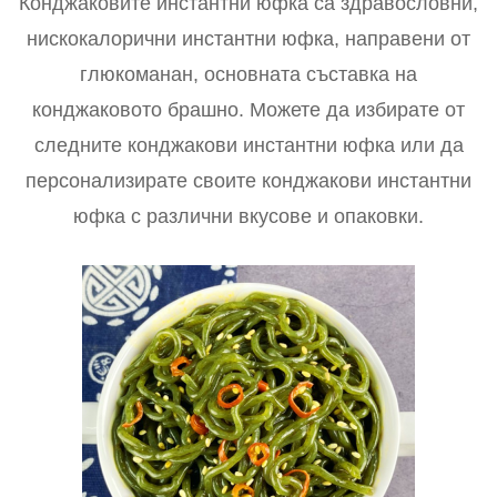
Конджаковите инстантни юфка са здравословни,
нискокалорични инстантни юфка, направени от
глюкоманан, основната съставка на
конджаковото брашно. Можете да избирате от
следните конджакови инстантни юфка или да
персонализирате своите конджакови инстантни
юфка с различни вкусове и опаковки.