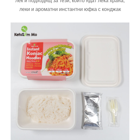
лек и подходящ за тези, които ядат лека храна,
леки и ароматни инстантни юфка с конджак