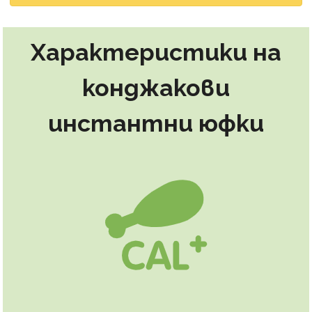
Характеристики на
конджакови
инстантни юфки