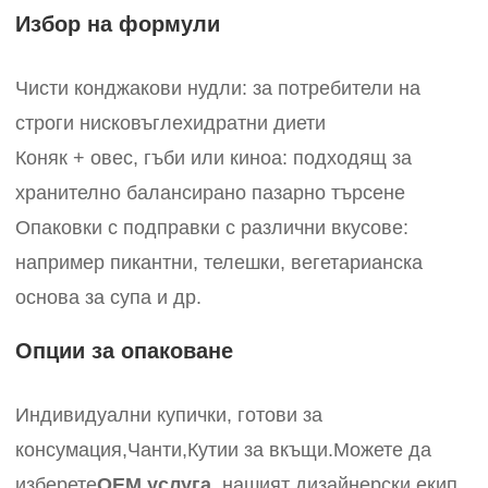
Избор на формули
Чисти конджакови нудли: за потребители на
строги нисковъглехидратни диети
Коняк + овес, гъби или киноа: подходящ за
хранително балансирано пазарно търсене
Опаковки с подправки с различни вкусове:
например пикантни, телешки, вегетарианска
основа за супа и др.
Опции за опаковане
Индивидуални купички, готови за
консумация,
Чанти,
Кутии за вкъщи.
Можете да
изберете
OEM услуга
, нашият дизайнерски екип