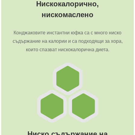
Нискокалорично,
нискомаслено
Конджаковите инстантни юфка са с много ниско
съдържание на калории и са подходящи за хора,
които спазват нискокалорична диета.
Ниско съдържание на