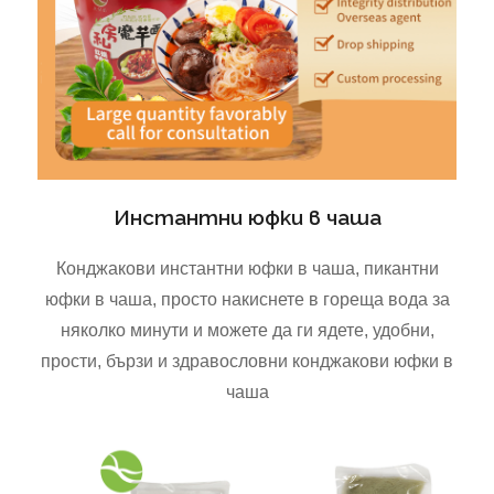
Инстантни юфки в чаша
Конджакови инстантни юфки в чаша, пикантни
юфки в чаша, просто накиснете в гореща вода за
няколко минути и можете да ги ядете, удобни,
прости, бързи и здравословни конджакови юфки в
чаша