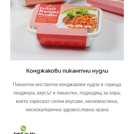
Конджакови пикантни нудли
Пикантни инстантни конджакови нудли в гореща
тенджера, вкусът е пикантен, подходящ за хора,
които харесват силни вкусове, нискомаслена,
нискокалорична здравословна храна