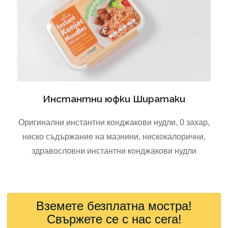
Инстантни юфки Ширатаки
Оригинални инстантни конджакови нудли, 0 захар,
ниско съдържание на мазнини, нискокалорични,
здравословни инстантни конджакови нудли
Вземете безплатна мостра!
Свържете се с нас сега!