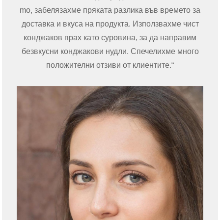
mo, забелязахме пряката разлика във времето за
доставка и вкуса на продукта. Използвахме чист
конджаков прах като суровина, за да направим
безвкусни конджакови нудли. Спечелихме много
положителни отзиви от клиентите.“