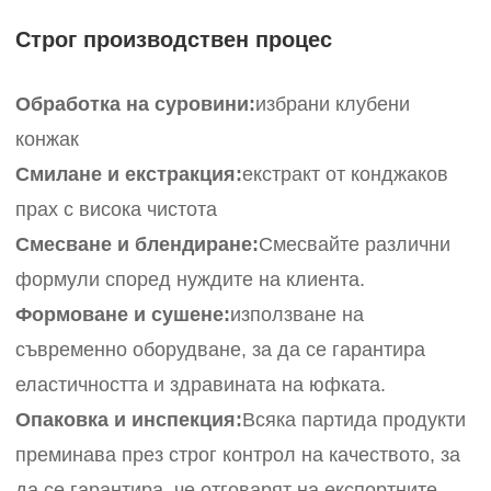
Строг производствен процес
Обработка на суровини:
избрани клубени
конжак
Смилане и екстракция:
екстракт от конджаков
прах с висока чистота
Смесване и блендиране:
Смесвайте различни
формули според нуждите на клиента.
Формоване и сушене:
използване на
съвременно оборудване, за да се гарантира
еластичността и здравината на юфката.
Опаковка и инспекция:
Всяка партида продукти
преминава през строг контрол на качеството, за
да се гарантира, че отговарят на експортните