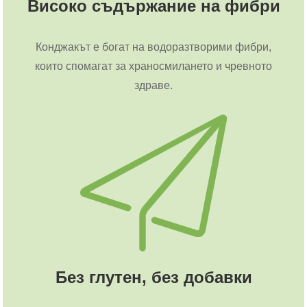
Високо съдържание на фибри
Конджакът е богат на водоразтворими фибри,
които спомагат за храносмилането и чревното
здраве.
Без глутен, без добавки