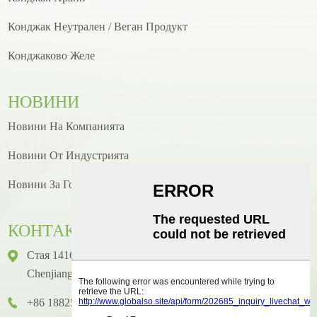
Конджак Неутрален / Веган Продукт
Конджаково Желе
НОВИНИ
Новини На Компанията
Новини От Индустрията
Новини За Готвене/рецепти
КОНТАКТ
Стая 1416, Етаж 14, Международна Сграда Junhao, No. 2,
Chenjiang Zhongkai Avenue, Huicheng District, Huizhou City
+86 18825458362