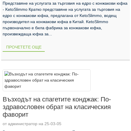
Представяне на услугата за търговия на едро с конжакови юфка
- KetoSlimmo Кратко представяне на услугата за търговия на
едро с конжакови юфка, предлагана от KetoSlimmo, водещ
производител на конжакови юфка в Китай. KetoSlimmo
първоначално е била фабрика за конжакови юфка,
произвеждаща юфка за...
ПРОЧЕТЕТЕ ОЩЕ
Възходът на спагетите конджак: По-
здравословен обрат на класическия
фаворит
от администратор на 25-03-05