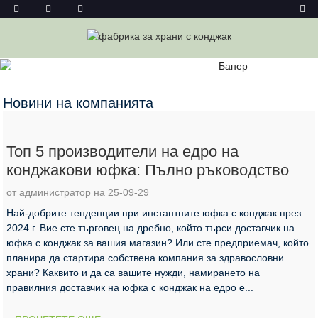
НОВИНИ НА КОМПАНИЯТА
Дом
Новини
Новини на компанията
Топ 5 производители на едро на
конджакови юфка: Пълно ръководство
от администратор на 25-09-29
Най-добрите тенденции при инстантните юфка с конджак през
2024 г. Вие сте търговец на дребно, който търси доставчик на
юфка с конджак за вашия магазин? Или сте предприемач, който
планира да стартира собствена компания за здравословни
храни? Каквито и да са вашите нужди, намирането на
правилния доставчик на юфка с конджак на едро е...