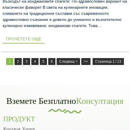
Възходът на конджаковите спагети: По-здравословен вариант на
класически фаворит В света на кулинарните иновации,
сливането на традиционни съставки със съвременното
здравословно съзнание е довело до уникално и възхитително
кулинарно изживяване: конджакови спагети. Това...
ПРОЧЕТЕТЕ ОЩЕ
1
2
3
4
5
6
Следващ >
>>
Страница 1 / 13
Вземете Безплатно
Консултация
ПРОДУКТ
Конджак Храни