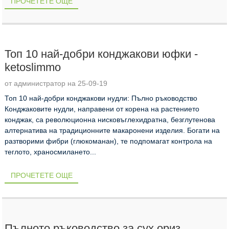
ПРОЧЕТЕТЕ ОЩЕ
Топ 10 най-добри конджакови юфки -
ketoslimmo
от администратор на 25-09-19
Топ 10 най-добри конджакови нудли: Пълно ръководство
Конджаковите нудли, направени от корена на растението
конджак, са революционна нисковъглехидратна, безглутенова
алтернатива на традиционните макаронени изделия. Богати на
разтворими фибри (глюкоманан), те подпомагат контрола на
теглото, храносмилането...
ПРОЧЕТЕТЕ ОЩЕ
Пълното ръководство за сух ориз