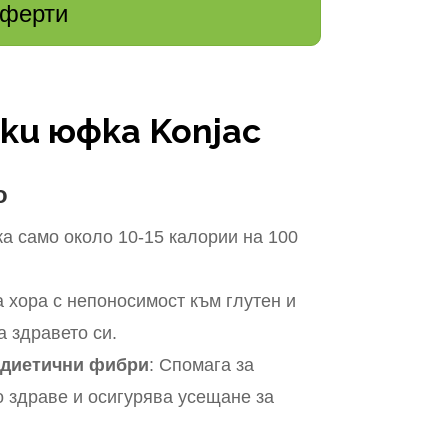
оферти
и юфка Konjac
о
а само около 10-15 калории на 100
 хора с непоносимост към глутен и
а здравето си.
 диетични фибри
: Спомага за
 здраве и осигурява усещане за