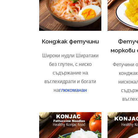
Конджак фетучини
Фетуч
моркови 
Широки нудли Ширатаки
без глутен, с ниско
Фетучини о
съдържание на
конджак
въглехидрати и богати
нискока
на
глюкоманан
съдърж
въглех