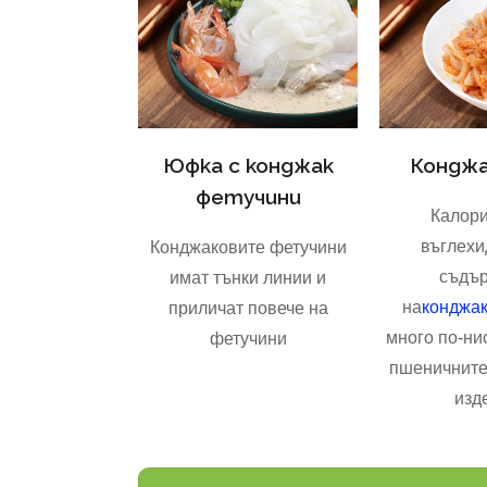
Юфка с конджак
Конджа
фетучини
Калори
въглехи
Конджаковите фетучини
съдъ
имат тънки линии и
на
конджак
приличат повече на
много по-нис
фетучини
пшеничните
изд