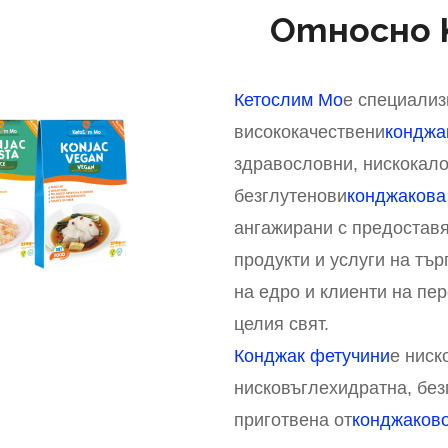
Относно K
Кетослим Мо
е специализ
висококачествени
конджа
здравословни, нискокало
безглутенови
конджакова
ангажирани с предостав
продукти и услуги на тър
на едро и клиенти на пе
целия свят.
Конджак фетучини
е ниск
нисковъглехидратна, без
приготвена от
конджаков