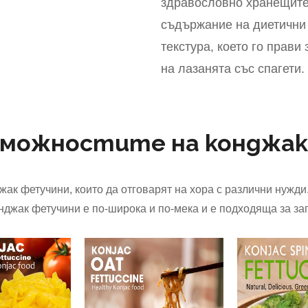
здравословно хранещите 
съдържание на диетични 
текстура, което го прав
на лазанята със спагети.
зможностите на конджа
жак фетучини, които да отговарят на хора с различни нужд
онджак фетучини е по-широка и по-мека и е подходяща за зап