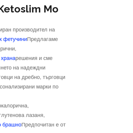
etoslim Mo
иран производител на
к фетучини
Предлагаме
рични,
 храна
решения и сме
янето на надеждни
говци на дребно, търговци
рсонализирани марки по
окалорична,
глутенова лазаня,
о брашно
Предпочитан е от