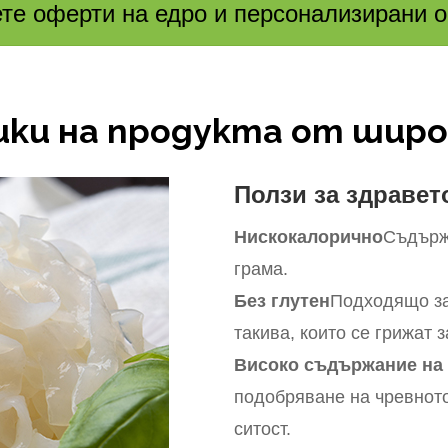
те оферти на едро и персонализирани 
ки на продукта от широк
Ползи за здравет
Нискокалорично
Съдърж
грама.
Без глутен
Подходящо за
такива, които се грижат з
Високо съдържание на
подобряване на чревното
ситост.