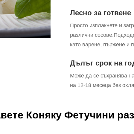
Лесно за готвене
Просто изплакнете и загр
различни сосове.
Подходя
като варене, пържене и п
Дълъг срок на го
Може да се съхранява н
на 12-18 месеца без охл
вете Коняку Фетучини ра