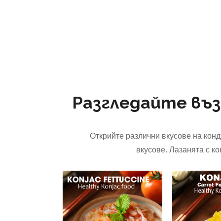
Разгледайте въ
Открийте различни вкусове на конд
вкусове. Лазанята с к