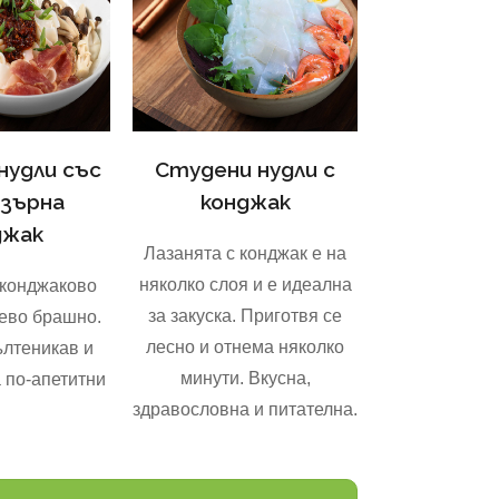
нудли със
Студени нудли с
 зърна
конджак
джак
Лазанята с конджак е на
няколко слоя и е идеална
 конджаково
за закуска. Приготвя се
ево брашно.
лесно и отнема няколко
ълтеникав и
минути. Вкусна,
 по-апетитни
здравословна и питателна.