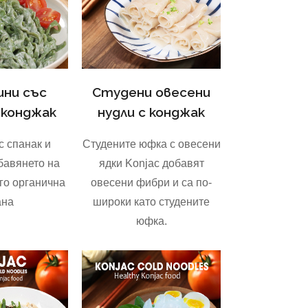
ни със
Студени овесени
 конджак
нудли с конджак
с спанак и
Студените юфка с овесени
бавянето на
ядки Konjac добавят
го органична
овесени фибри и са по-
ана
широки като студените
юфка.