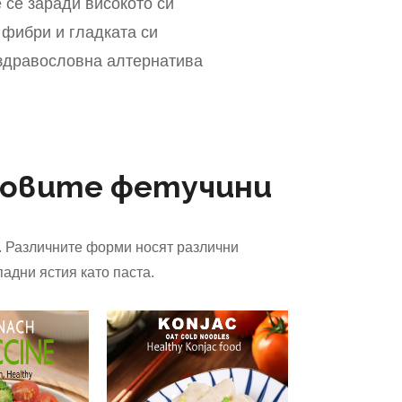
се заради високото си
фибри и гладката си
и здравословна алтернатива
ковите фетучини
и. Различните форми носят различни
адни ястия като паста.