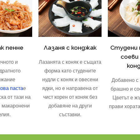
к пенне
Лазаня с конджак
Студени 
соеви
чното и
Лазанята с коняк е същата
кон
дратното
форма като студените
ржание
нудли с коняк и овесени
Добавено с
ова паста
е
ядки, но е направена от
брашно и со
ка от тази на
чист корен от коняк без
Цветът е ж
 макаронени
добавяне на други
прави хората
елия.
съставки.