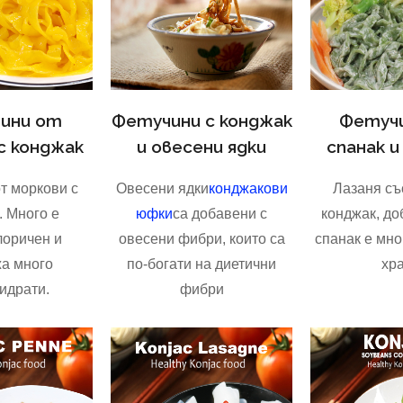
ини от
Фетучини с конджак
Фетучи
с конджак
и овесени ядки
спанак и
т моркови с
Овесени ядки
конджакови
Лазаня съ
. Много е
юфки
са добавени с
конджак, до
лоричен и
овесени фибри, които са
спанак е мно
а много
по-богати на диетични
хр
идрати.
фибри