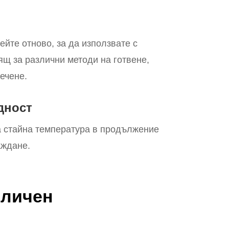
ейте отново, за да използвате с
щ за различни методи на готвене,
ечене.
дност
а стайна температура в продължение
аждане.
зличен