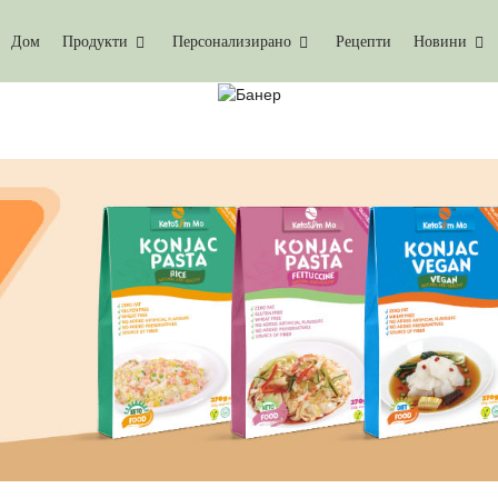
Дом
Продукти
Персонализирано
Рецепти
Новини
НДЖАК ФЕТУЧИНИ НА Е
Дом
Конджак Фетучини На Едро