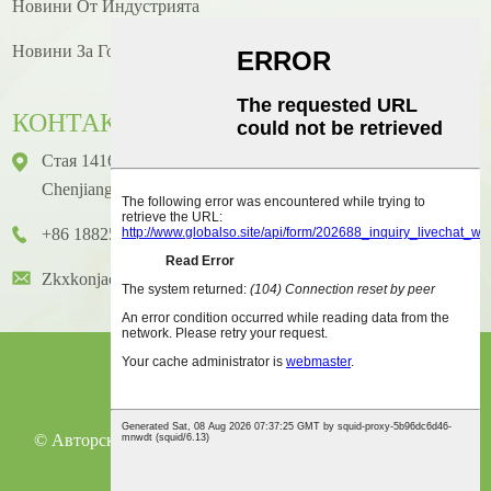
Новини От Индустрията
Новини За Готвене/рецепти
КОНТАКТ
Стая 1416, Етаж 14, Международна Сграда Junhao, No. 2,
Chenjiang Zhongkai Avenue, Huicheng District, Huizhou City
+86 18825458362
Zkxkonjac@hzzkx.com
© Авторско Право - 2021-2023: Всички Права Запазени.