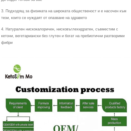
3. Подходящ за физиката на широката общественост и е насочен към
тези, които се нуждаят от опазване на здравето
4. Натурален нискокалоричен, нисковъглехидратен, съвместим с
кетони, вегетариански без глутен и богат на пребиотични разтворими
фибри