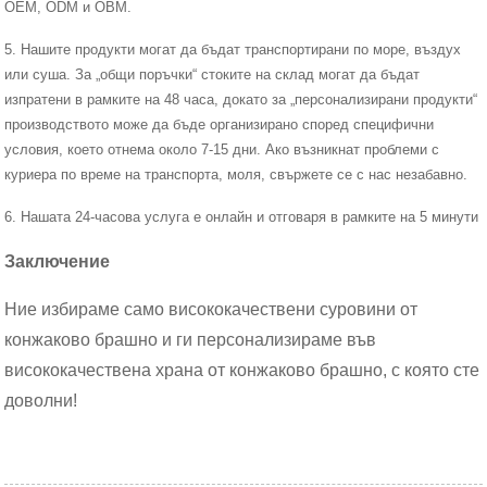
OEM, ODM и OBM.
5. Нашите продукти могат да бъдат транспортирани по море, въздух
или суша. За „общи поръчки“ стоките на склад могат да бъдат
изпратени в рамките на 48 часа, докато за „персонализирани продукти“
производството може да бъде организирано според специфични
условия, което отнема около 7-15 дни. Ако възникнат проблеми с
куриера по време на транспорта, моля, свържете се с нас незабавно.
6. Нашата 24-часова услуга е онлайн и отговаря в рамките на 5 минути
Заключение
Ние избираме само висококачествени суровини от
конжаково брашно и ги персонализираме във
висококачествена храна от конжаково брашно, с която сте
доволни!