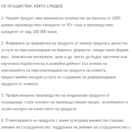
се осъществи, както следва:
1. Нашият продукт има минимално количество за поръчка от 1000,
дневен производствен капацитет от 50+ тона и производствен
капацитет от над 100 000 юана
2. Фабриката за преработка на продукти от конжак предлага цялостни
услуги за персонализиране на марката: формули, лекарствени форми,
вкус, опаковъчни материали, цени и др. могат да бъдат насочени към
научноизследователска и развойна дейност въз основа на
изискванията за персонализиране на продукта на клиента,
предоставяйки изгодни услуги за създаване на диференцирани
продукти от клиента.
3. Професионално производство на конджакови продукти от
посредници: строг контрол на производствения процес, всеобхватен и
пълен контрол на качеството на продукта.
4. Етикетирането на продукти с коняк осигурява множество гъвкави
режими на сътрудничество: поддръжка на режими за сътрудничество с