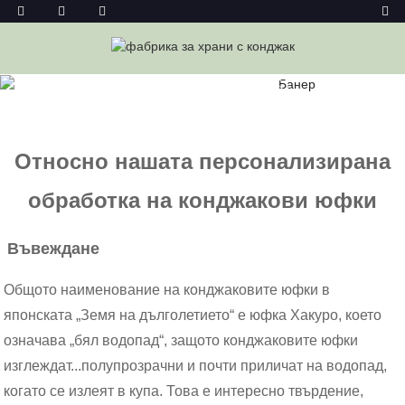
Дом
Новини
Относно Нашата Персонализирана
Обработка На Конджакови Юфки
Относно нашата персонализирана
обработка на конджакови юфки
Въвеждане
Общото наименование на конджаковите юфки в
японската „Земя на дълголетието“ е юфка Хакуро, което
означава „бял ​​водопад“, защото конджаковите юфки
изглеждат...
полу
прозрачни и почти приличат на водопад,
когато се излеят в купа. Това е интересно твърдение,