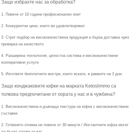
Защо избрахте нас за обработка?
1. Повече от 10 години професионален опит
2. Конкурентни цени, които ви удовлетворяват
3. Строг подбор на висококачествена продукция и бърза доставка чрез
проверка на качеството
4. Разширена технология, цялостна система и висококачествени
кооперативни услуги
5. Изгответе безплатните мостри, които искате, в рамките на 3 дни
Защо конджаковите юфки на марката Ketoslimmo са
толкова предпочитани от хората у нас и в чужбина?
1. Висококачествена и дъвчаща текстура на юфка с висококачествени
съставки
2. Готвенето отнема не повече от 30 минути / Инстантните юфка могат
да бъдат готови за вас