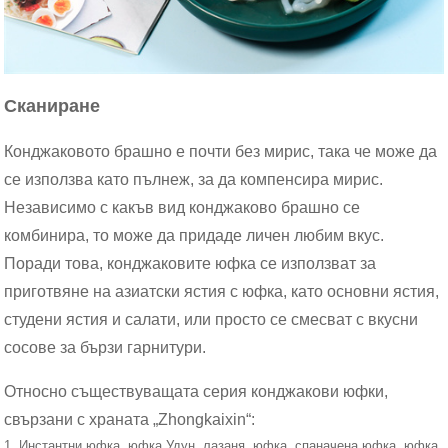
Сканиране
Конджаковото брашно е почти без мирис, така че може да
се използва като пълнеж, за да компенсира мирис.
Независимо с какъв вид конджаково брашно се
комбинира, то може да придаде личен любим вкус.
Поради това, конджаковите юфка се използват за
приготвяне на азиатски ястия с юфка, като основни ястия,
студени ястия и салати, или просто се смесват с вкусни
сосове за бързи гарнитури.
Относно съществуващата серия конджакови юфки,
свързани с храната „Zhongkaixin“:
1. Инстантни юфка, юфка Удун, лазаня, юфка, спаначена юфка, юфка