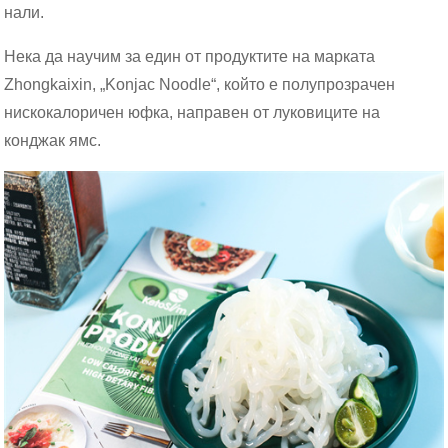
нали.
Нека да научим за един от продуктите на марката
Zhongkaixin, „Konjac Noodle“, който е полупрозрачен
нискокалоричен юфка, направен от луковиците на
конджак ямс.